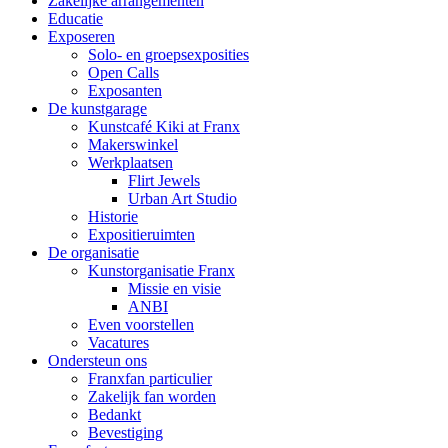
Zakelijke arrangementen
Educatie
Exposeren
Solo- en groepsexposities
Open Calls
Exposanten
De kunstgarage
Kunstcafé Kiki at Franx
Makerswinkel
Werkplaatsen
Flirt Jewels
Urban Art Studio
Historie
Expositieruimten
De organisatie
Kunstorganisatie Franx
Missie en visie
ANBI
Even voorstellen
Vacatures
Ondersteun ons
Franxfan particulier
Zakelijk fan worden
Bedankt
Bevestiging