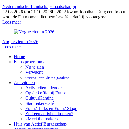
Nederlandsche-Landschapsmaatschappij
22.08.2026 t/m 21.10.2026In 2022 kwam Jonathan Tang een foto uit 19
woonde.Dit moment liet hem beseffen dat hij is opgegroei...
Lees meer
Nog te zien in 2026
Lees meer
Home
Kunstprogramma
Nu te zien
Verwacht
Gerealiseerde exposities
Activiteiten
Activiteitenkalender
Op de koffie bij Franx
CultuurKantine
Stadmakerscafé
Franx' Talks en Franx' Stage
Zelf een activiteit boeken?
#Meet the makers
Huis van Actief Burgerschap